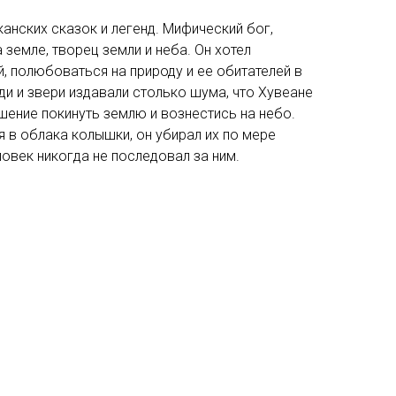
нских сказок и легенд. Мифический бог,
 земле, творец земли и неба. Он хотел
, полюбоваться на природу и ее обитателей в
ди и звери издавали столько шума, что Хувеане
ешение покинуть землю и вознестись на небо.
 в облака колышки, он убирал их по мере
ловек никогда не последовал за ним.