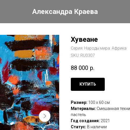
Александра Краева
Хувеане
Серия: Народы мира. Африка
SKU:
RU0307
88 000
р.
КУПИТЬ
Размер:
100 х 60 см
Материалы:
Смешанная техник
пастель
Год создания:
2021
Статус:
В наличии