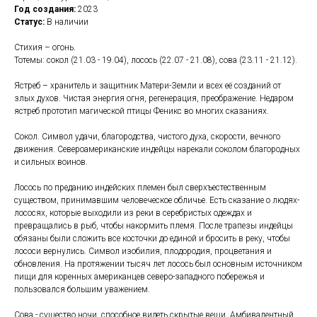
Год создания:
2023
Статус:
В наличии
Стихия – огонь.
Тотемы: сокол (21.03 - 19.04), лосось (22.07 - 21.08), сова (23.11 - 21.12).
Ястреб – хранитель и защитник Матери-Земли и всех её созданий от
злых духов. Чистая энергия огня, регенерация, преображение. Недаром
ястреб прототип магической птицы Феникс во многих сказаниях.
Сокол. Символ удачи, благородства, чистого духа, скорости, вечного
движения. Североамериканские индейцы нарекали соколом благородных
и сильных воинов.
Лосось по преданию индейских племен был сверхъестественным
существом, принимавшим человеческое обличье. Есть сказание о людях-
лососях, которые выходили из реки в серебристых одеждах и
превращались в рыб, чтобы накормить племя. После трапезы индейцы
обязаны были сложить все косточки до единой и бросить в реку, чтобы
лососи вернулись. Символ изобилия, плодородия, процветания и
обновления. На протяжении тысяч лет лосось был основным источником
пищи для коренных американцев северо-западного побережья и
пользовался большим уважением.
Сова - существо ночи, способное видеть скрытые вещи. Амбивалентный