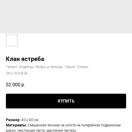
Клан ястреба
Проект: Индейцы. Мифы и легенды. Серия: Тотемы
SKU:
RU0434
52 000
р.
КУПИТЬ
Размер:
40 х 40 см
Материалы:
Смешанная техника на холсте на галерейном подрамнике:
акрил, текстурная паста, масляная пастель