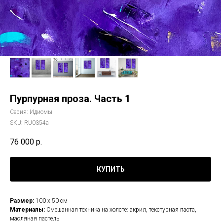
Пурпурная проза. Часть 1
Серия: Идиомы
SKU:
RU0354a
76 000
р.
КУПИТЬ
Размер:
100 х 50 см
Материалы:
Смешанная техника на холсте: акрил, текстурная паста,
масляная пастель